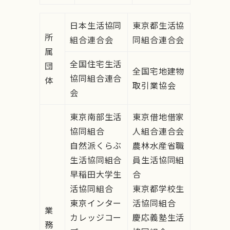
日本生活協同
東京都生活協
所
組合連合会
同組合連合会
属
全国住宅生活
団
全国宅地建物
協同組合連合
体
取引業協会
会
東京南部生活
東京借地借家
協同組合
人組合連合会
自然派くらぶ
農林水産省職
生活協同組合
員生活協同組
早稲田大学生
合
活協同組合
東京都学校生
東京インター
活協同組合
業
カレッジコー
慶応義塾生活
務