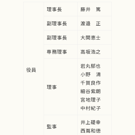
理事長
藤井 篤
副理事長
渡邉 正
副理事長
大関恵士
専務理事
高坂浩之
岩丸郁也
役員
小野 清
千賀良作
理事
細谷紫朗
宮地理子
中村紀子
井上礎幸
監事
西嶌和徳