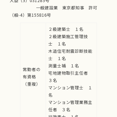
大臣（5）031285号
一般建設業 東京都知事 許可
（般-4）第155816号
２級建築士 １名
２級建築施工管理技
士 １名
木造住宅耐震診断技能
士 １名
測量士補 １名
常勤者の
宅地建物取引主任者
有資格
３名
（重複）
マンション管理士 １
名
マンション管理業務主
任者 ３名
行政書士 １名