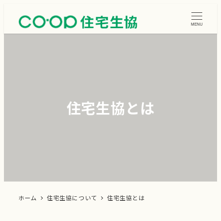
メ
イ
MENU
ン
コ
ン
テ
ン
住宅生協とは
ツ
へ
移
動
ホーム
住宅生協について
住宅生協とは