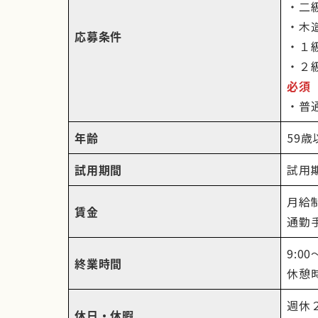
・二
・木
応募条件
・１
・２
必須
・普
年齢
59
試用期間
試用
月給
賃金
通勤
9:00
終業時間
休憩
週休
休日・休暇