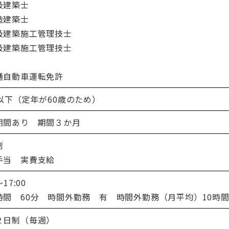
級建築士
造建築士
級建築施工管理技士
級建築施工管理技士
通自動車運転免許
歳以下（定年が60歳のため）
期間あり 期間３か月
制
手当 実費支給
～17:00
時間 60分 時間外勤務 有 時間外勤務（月平均）10時
２日制（毎週）