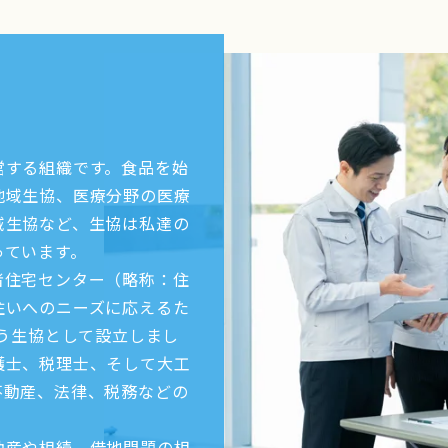
営する組織です。食品を始
地域生協、医療分野の医療
域生協など、生協は私達の
っています。
者住宅センター（略称：住
住いへのニーズに応えるた
扱う生協として設立しまし
護士、税理士、そして大工
不動産、法律、税務などの
動産や相続、借地問題の相