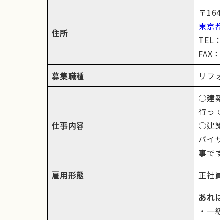
〒164
東京都
住所
TEL：
FAX：
募集職種
リフ
○建
行っ
仕事内容
○建
バイ
事で
雇用形態
正社
あれ
・一