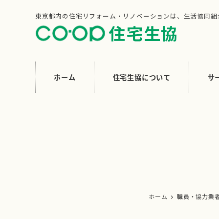
メ
東京都内の住宅リフォーム・リノベーションは、生活協同組
イ
ン
コ
ン
ホーム
住宅生協について
サ
テ
ン
ツ
へ
移
動
ホーム
職員・協力業