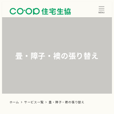
メ
イ
MENU
ン
コ
ン
テ
ン
畳・障子・襖の張り替え
ツ
へ
移
動
ホーム
サービス一覧
畳・障子・襖の張り替え