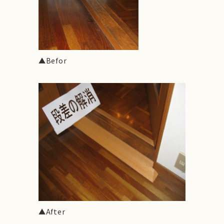
▲Befor
▲After