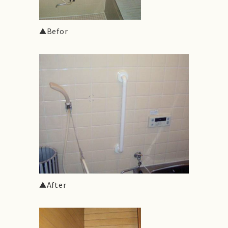
▲Befor
▲After