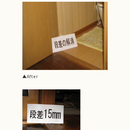
▲After