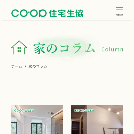
メ
イ
MENU
ン
コ
ン
テ
ン
ツ
ホーム
家のコラム
へ
移
動