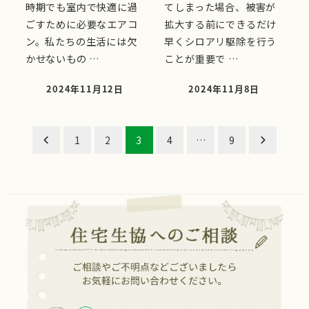
時期でも室内で快適に過
てしまった場合、被害が
ごすために必要なエアコ
拡大する前にできるだけ
ン。私たちの生活には欠
早くシロアリ駆除を行う
かせないもの …
ことが重要で …
2024年11月12日
2024年11月8日
投稿日
投稿日
投
1
2
3
4
…
9
稿
の
ペ
ー
ジ