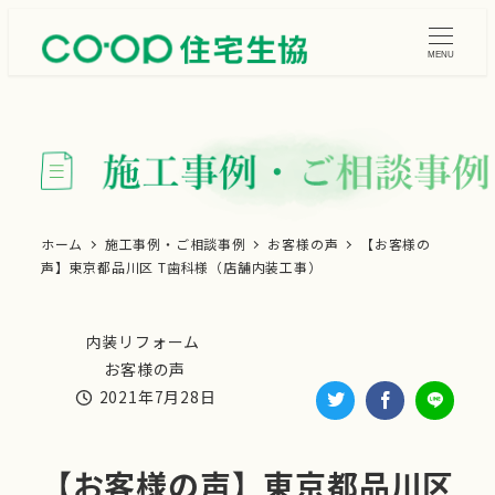
メ
イ
MENU
ン
コ
ン
テ
ン
ツ
ホーム
施工事例・ご相談事例
お客様の声
【お客様の
声】東京都品川区 T歯科様（店舗内装工事）
へ
移
動
内装リフォーム
施工事例・ご相談事例カテゴリー
お客様の声
施工事例・ご相談事例カテゴリー
2021年7月28日
投稿日
【お客様の声】東京都品川区