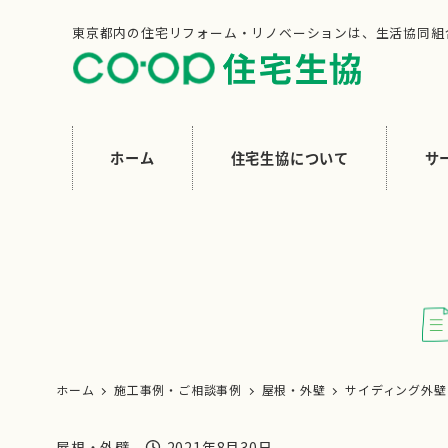
メ
東京都内の住宅リフォーム・リノベーションは、生活協同組
イ
ン
コ
ン
ホーム
住宅生協について
サ
テ
ン
ツ
へ
移
動
ホーム
施工事例・ご相談事例
屋根・外壁
サイディング外壁
屋根・外壁
2021年8月30日