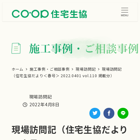
メ
イ
MENU
ン
コ
ン
テ
ン
ツ
ホーム
施工事例・ご相談事例
現場訪問記
現場訪問記
（住宅生協だより＜春号＞ 2022.0401 vol.110 掲載分）
へ
移
動
現場訪問記
施工事例・ご相談事例カテゴリー
2022年4月8日
投稿日
現場訪問記（住宅生協だより