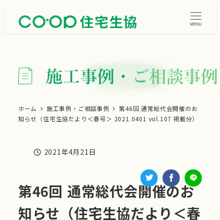
メ
イ
MENU
ン
コ
ン
テ
ン
ツ
ホーム
施工事例・ご相談事例
第46回 通常総代会開催のお
知らせ（住宅生協だより＜春号＞ 2021.0401 vol.107 掲載分）
へ
移
動
2021年4月21日
投稿日
第46回 通常総代会開催のお
知らせ（住宅生協だより＜春