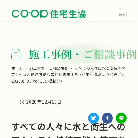
メ
イ
MENU
ン
コ
ン
テ
ン
ツ
ホーム
施工事例・ご相談事例
すべての人々に水と衛生への
アクセスと持続可能な管理を確保する（住宅生協だより＜夏号＞
へ
2020.0701 vol.105 掲載分）
移
動
2020年12月10日
投稿日
すべての人々に水と衛生への